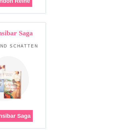
ondon Reihe
nsibar Saga
UND SCHATTEN
nsibar Saga