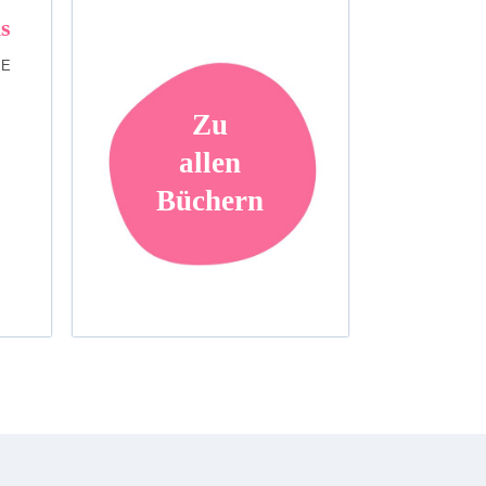
s
NE
Zu
allen
Büchern