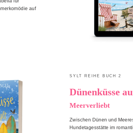
abella für
mmerkomödie auf
SYLT REIHE BUCH 2
Dünenküsse auf
Meerverliebt
Zwischen Dünen und Meeresr
Hundetagesstätte im romanti