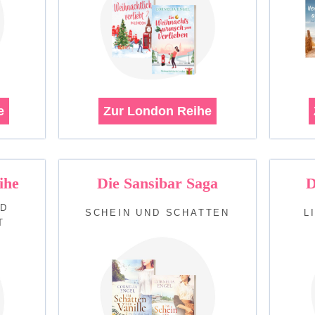
e
Zur London Reihe
ihe
Die Sansibar Saga
D
ND
SCHEIN UND SCHATTEN
L
T